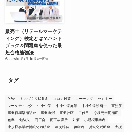
販売士（リテールマーケテ
ィング）検定とは？ハンド
ブック＆問題集を使った最
短合格勉強法
2025年3月4日
販売士関連
タグ
M&A
ものづくり補助金
コロナ対策
コーチング
セミナー
マーケティング
中小企業
中小企業施策
中小企業診断士
事務所
事業再構築補助金
事業承継
事業計画
二代目
令和元年度補正
創業
勉強法
商工会
商工会議所
対策
小規模事業者
小規模事業者持続化補助金
年次総会
後継者
持続化補助金
支援