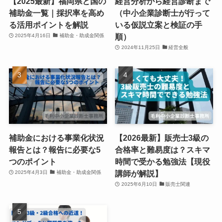
【2025最新】福岡県と国の
経営分析から経営診断まで
補助金一覧｜採択率を高め
（中小企業診断士が行って
る活用ポイントを解説
いる仮説立案と検証の手
順）
2025年4月16日
補助金・助成金関係
2024年11月25日
経営全般
補助金における事業化状況
【2026最新】販売士3級の
報告とは？報告に必要な5
合格率と難易度は？スキマ
つのポイント
時間で受かる勉強法【現役
講師が解説】
2025年4月3日
補助金・助成金関係
2025年6月10日
販売士関連