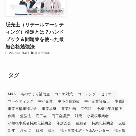
販売士（リテールマーケテ
ィング）検定とは？ハンド
ブック＆問題集を使った最
短合格勉強法
2025年3月4日
販売士関連
タグ
M&A
ものづくり補助金
コロナ対策
コーチング
セミナー
マーケティング
中小企業
中小企業施策
中小企業診断士
事務所
事業再構築補助金
事業承継
事業計画
二代目
令和元年度補正
創業
勉強法
商工会
商工会議所
対策
小規模事業者
小規模事業者持続化補助金
年次総会
後継者
持続化補助金
支援
新年
注意点
目標
福岡
福岡事業承継・M＆Aセンター
福岡県