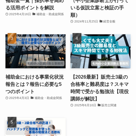
補助金一覧｜採択率を高め
（中小企業診断士が行って
る活用ポイントを解説
いる仮説立案と検証の手
順）
2025年4月16日
補助金・助成金関係
2024年11月25日
経営全般
補助金における事業化状況
【2026最新】販売士3級の
報告とは？報告に必要な5
合格率と難易度は？スキマ
つのポイント
時間で受かる勉強法【現役
講師が解説】
2025年4月3日
補助金・助成金関係
2025年6月10日
販売士関連