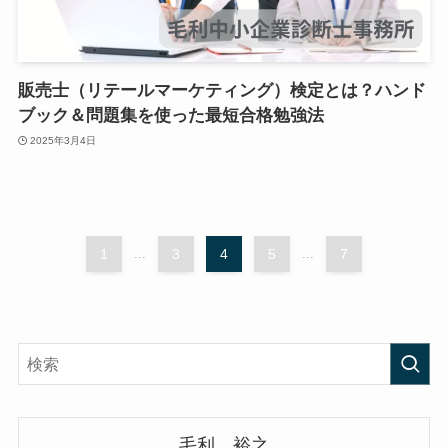
販売士（リテールマーケティング）検定とは？ハンド
ブック＆問題集を使った最短合格勉強法
2025年3月4日
1
...
3
4
5
...
7
毛利 裕之