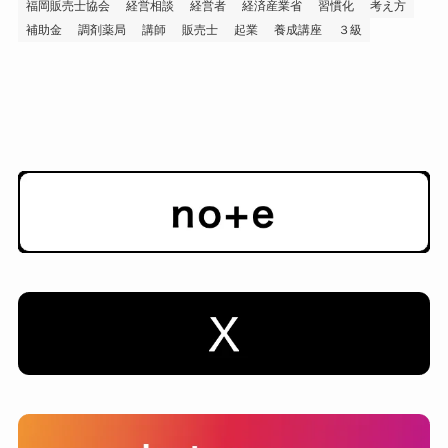
福岡販売士協会
経営相談
経営者
経済産業省
習慣化
考え方
補助金
調剤薬局
講師
販売士
起業
養成講座
３級