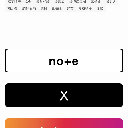
福岡販売士協会
経営相談
経営者
経済産業省
習慣化
考え方
補助金
調剤薬局
講師
販売士
起業
養成講座
３級