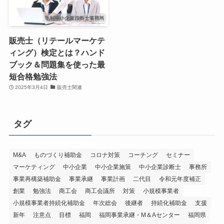
販売士（リテールマーケテ
ィング）検定とは？ハンド
ブック＆問題集を使った最
短合格勉強法
2025年3月4日
販売士関連
タグ
M&A
ものづくり補助金
コロナ対策
コーチング
セミナー
マーケティング
中小企業
中小企業施策
中小企業診断士
事務所
事業再構築補助金
事業承継
事業計画
二代目
令和元年度補正
創業
勉強法
商工会
商工会議所
対策
小規模事業者
小規模事業者持続化補助金
年次総会
後継者
持続化補助金
支援
新年
注意点
目標
福岡
福岡事業承継・M＆Aセンター
福岡県