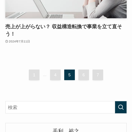
売上が上がらない？ 収益構造転換で事業を立て直そ
う！
2024年7月11日
1
...
4
5
6
7
毛利 裕之