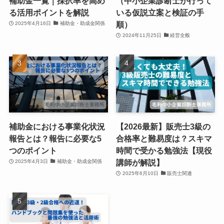
補助金一覧｜採択率を高め
（中小企業診断士が行って
る活用ポイントを解説
いる仮説立案と検証の手
順）
2025年4月16日
補助金・助成金関係
2024年11月25日
経営全般
補助金における事業化状況
【2026最新】販売士3級の
報告とは？報告に必要な5
合格率と難易度は？スキマ
つのポイント
時間で受かる勉強法【現役
講師が解説】
2025年4月3日
補助金・助成金関係
2025年6月10日
販売士関連