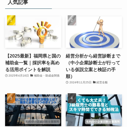
人気記事
【2025最新】福岡県と国の
経営分析から経営診断まで
補助金一覧｜採択率を高め
（中小企業診断士が行って
る活用ポイントを解説
いる仮説立案と検証の手
順）
2025年4月16日
補助金・助成金関係
2024年11月25日
経営全般