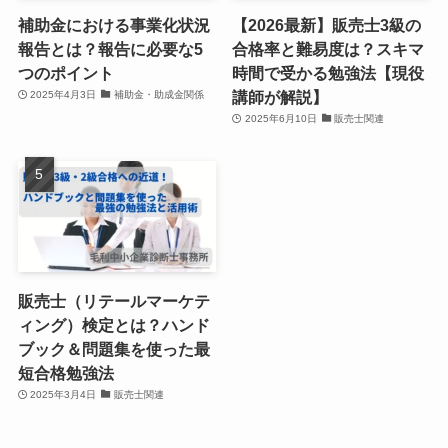
補助金における事業化状況
【2026最新】販売士3級の
報告とは？報告に必要な5
合格率と難易度は？スキマ
つのポイント
時間で受かる勉強法【現役
講師が解説】
2025年4月3日
補助金・助成金関係
2025年6月10日
販売士関連
販売士（リテールマーケテ
ィング）検定とは？ハンド
ブック＆問題集を使った最
短合格勉強法
2025年3月4日
販売士関連