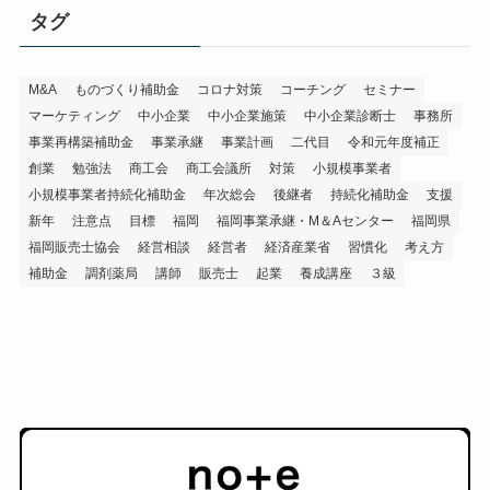
タグ
M&A
ものづくり補助金
コロナ対策
コーチング
セミナー
マーケティング
中小企業
中小企業施策
中小企業診断士
事務所
事業再構築補助金
事業承継
事業計画
二代目
令和元年度補正
創業
勉強法
商工会
商工会議所
対策
小規模事業者
小規模事業者持続化補助金
年次総会
後継者
持続化補助金
支援
新年
注意点
目標
福岡
福岡事業承継・M＆Aセンター
福岡県
福岡販売士協会
経営相談
経営者
経済産業省
習慣化
考え方
補助金
調剤薬局
講師
販売士
起業
養成講座
３級