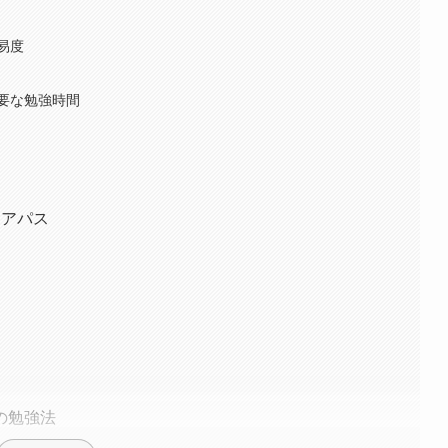
易度
要な勉強時間
リアパス
の勉強法