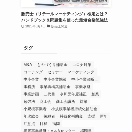
販売士（リテールマーケティング）検定とは？
ハンドブック＆問題集を使った最短合格勉強法
2025年3月4日
販売士関連
タグ
M&A
ものづくり補助金
コロナ対策
コーチング
セミナー
マーケティング
中小企業
中小企業施策
中小企業診断士
事務所
事業再構築補助金
事業承継
事業計画
二代目
令和元年度補正
創業
勉強法
商工会
商工会議所
対策
小規模事業者
小規模事業者持続化補助金
年次総会
後継者
持続化補助金
支援
新年
注意点
目標
福岡
福岡事業承継・M＆Aセンター
福岡県