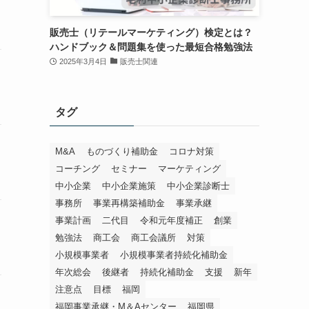
販売士（リテールマーケティング）検定とは？
ハンドブック＆問題集を使った最短合格勉強法
2025年3月4日
販売士関連
タグ
M&A
ものづくり補助金
コロナ対策
コーチング
セミナー
マーケティング
中小企業
中小企業施策
中小企業診断士
事務所
事業再構築補助金
事業承継
事業計画
二代目
令和元年度補正
創業
勉強法
商工会
商工会議所
対策
小規模事業者
小規模事業者持続化補助金
年次総会
後継者
持続化補助金
支援
新年
注意点
目標
福岡
福岡事業承継・M＆Aセンター
福岡県