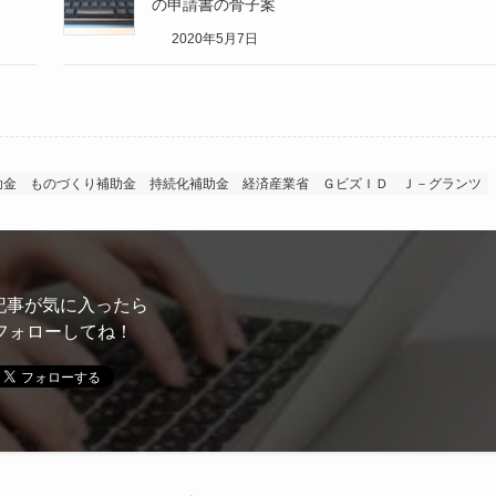
の申請書の骨子案
2020年5月7日
助金
ものづくり補助金
持続化補助金
経済産業省
ＧビズＩＤ
Ｊ－グランツ
記事が気に入ったら
フォローしてね！