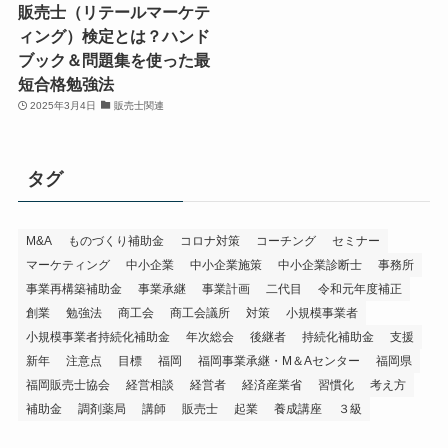
販売士（リテールマーケテ
ィング）検定とは？ハンド
ブック＆問題集を使った最
短合格勉強法
2025年3月4日
販売士関連
タグ
M&A
ものづくり補助金
コロナ対策
コーチング
セミナー
マーケティング
中小企業
中小企業施策
中小企業診断士
事務所
事業再構築補助金
事業承継
事業計画
二代目
令和元年度補正
創業
勉強法
商工会
商工会議所
対策
小規模事業者
小規模事業者持続化補助金
年次総会
後継者
持続化補助金
支援
新年
注意点
目標
福岡
福岡事業承継・M＆Aセンター
福岡県
福岡販売士協会
経営相談
経営者
経済産業省
習慣化
考え方
補助金
調剤薬局
講師
販売士
起業
養成講座
３級