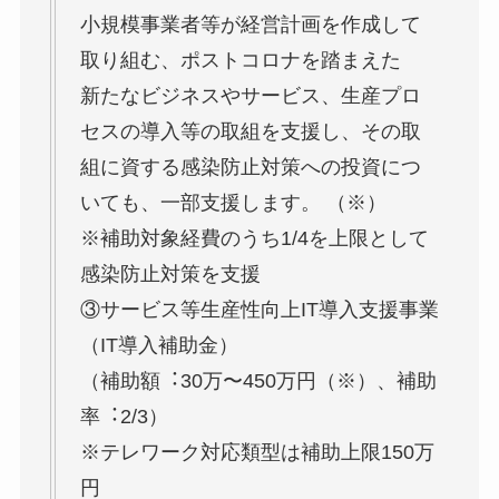
⼩規模事業者等が経営計画を作成して
取り組む、ポストコロナを踏まえた
新たなビジネスやサービス、⽣産プロ
セスの導⼊等の取組を⽀援し、その取
組に資する感染防⽌対策への投資につ
いても、⼀部⽀援します。 （※）
※補助対象経費のうち1/4を上限として
感染防⽌対策を⽀援
③サービス等⽣産性向上IT導⼊⽀援事業
（IT導⼊補助⾦）
（補助額︓30万〜450万円（※）、補助
率︓2/3）
※テレワーク対応類型は補助上限150万
円