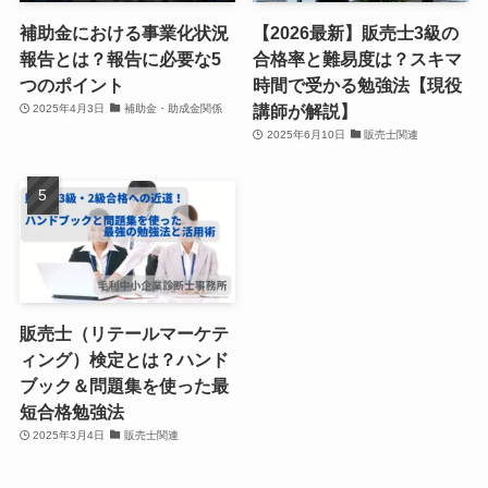
補助金における事業化状況
【2026最新】販売士3級の
報告とは？報告に必要な5
合格率と難易度は？スキマ
つのポイント
時間で受かる勉強法【現役
講師が解説】
2025年4月3日
補助金・助成金関係
2025年6月10日
販売士関連
販売士（リテールマーケテ
ィング）検定とは？ハンド
ブック＆問題集を使った最
短合格勉強法
2025年3月4日
販売士関連