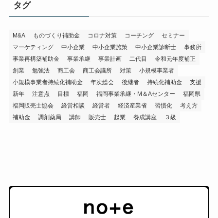
タグ
M&A
ものづくり補助金
コロナ対策
コーチング
セミナー
マーケティング
中小企業
中小企業施策
中小企業診断士
事務所
事業再構築補助金
事業承継
事業計画
二代目
令和元年度補正
創業
勉強法
商工会
商工会議所
対策
小規模事業者
小規模事業者持続化補助金
年次総会
後継者
持続化補助金
支援
新年
注意点
目標
福岡
福岡事業承継・M＆Aセンター
福岡県
福岡販売士協会
経営相談
経営者
経済産業省
習慣化
考え方
補助金
調剤薬局
講師
販売士
起業
養成講座
３級