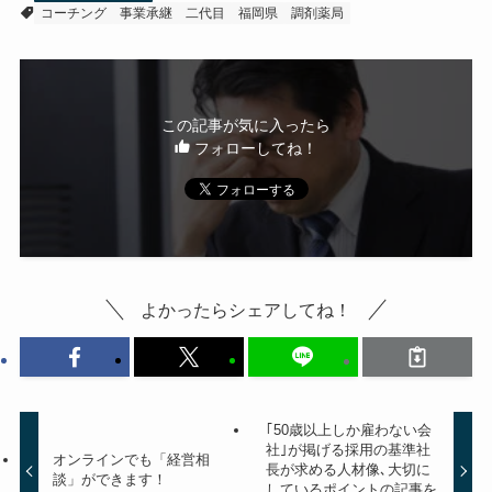
コーチング
事業承継
二代目
福岡県
調剤薬局
この記事が気に入ったら
フォローしてね！
よかったらシェアしてね！
｢50歳以上しか雇わない会
社｣が掲げる採用の基準社
オンラインでも「経営相
長が求める人材像､大切に
談」ができます！
しているポイントの記事を