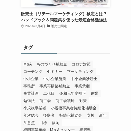
販売士（リテールマーケティング）検定とは？
ハンドブック＆問題集を使った最短合格勉強法
2025年3月4日
販売士関連
タグ
M&A
ものづくり補助金
コロナ対策
コーチング
セミナー
マーケティング
中小企業
中小企業施策
中小企業診断士
事務所
事業再構築補助金
事業承継
事業計画
二代目
令和元年度補正
創業
勉強法
商工会
商工会議所
対策
小規模事業者
小規模事業者持続化補助金
年次総会
後継者
持続化補助金
支援
新年
注意点
目標
福岡
福岡事業承継・M＆Aセンター
福岡県