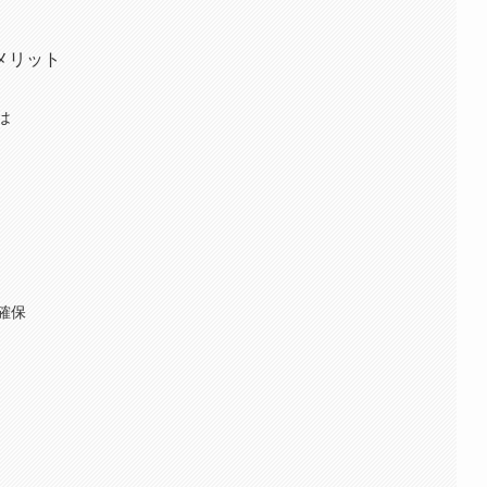
メリット
は
確保