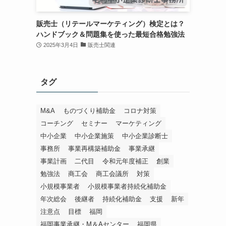
販売士（リテールマーケティング）検定とは？
ハンドブック＆問題集を使った最短合格勉強法
2025年3月4日
販売士関連
タグ
M&A
ものづくり補助金
コロナ対策
コーチング
セミナー
マーケティング
中小企業
中小企業施策
中小企業診断士
事務所
事業再構築補助金
事業承継
事業計画
二代目
令和元年度補正
創業
勉強法
商工会
商工会議所
対策
小規模事業者
小規模事業者持続化補助金
年次総会
後継者
持続化補助金
支援
新年
注意点
目標
福岡
福岡事業承継・M＆Aセンター
福岡県