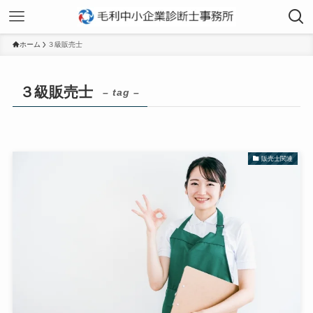
ホーム
３級販売士
３級販売士
– tag –
販売士関連