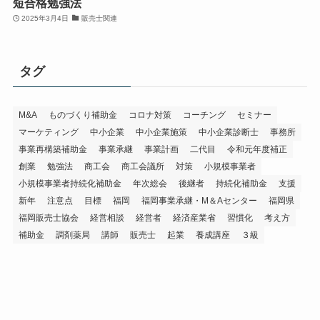
短合格勉強法
2025年3月4日
販売士関連
タグ
M&A
ものづくり補助金
コロナ対策
コーチング
セミナー
マーケティング
中小企業
中小企業施策
中小企業診断士
事務所
事業再構築補助金
事業承継
事業計画
二代目
令和元年度補正
創業
勉強法
商工会
商工会議所
対策
小規模事業者
小規模事業者持続化補助金
年次総会
後継者
持続化補助金
支援
新年
注意点
目標
福岡
福岡事業承継・M＆Aセンター
福岡県
福岡販売士協会
経営相談
経営者
経済産業省
習慣化
考え方
補助金
調剤薬局
講師
販売士
起業
養成講座
３級