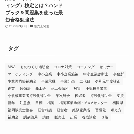
ィング）検定とは？ハンド
ブック＆問題集を使った最
短合格勉強法
2025年3月4日
販売士関連
タグ
M&A
ものづくり補助金
コロナ対策
コーチング
セミナー
マーケティング
中小企業
中小企業施策
中小企業診断士
事務所
事業再構築補助金
事業承継
事業計画
二代目
令和元年度補正
創業
勉強法
商工会
商工会議所
対策
小規模事業者
小規模事業者持続化補助金
年次総会
後継者
持続化補助金
支援
新年
注意点
目標
福岡
福岡事業承継・M＆Aセンター
福岡県
福岡販売士協会
経営相談
経営者
経済産業省
習慣化
考え方
補助金
調剤薬局
講師
販売士
起業
養成講座
３級