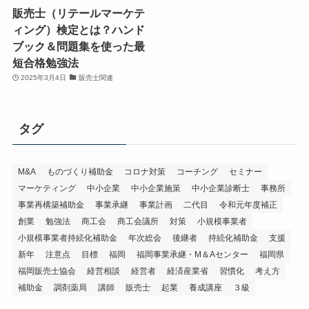
販売士（リテールマーケテ
ィング）検定とは？ハンド
ブック＆問題集を使った最
短合格勉強法
2025年3月4日
販売士関連
タグ
M&A
ものづくり補助金
コロナ対策
コーチング
セミナー
マーケティング
中小企業
中小企業施策
中小企業診断士
事務所
事業再構築補助金
事業承継
事業計画
二代目
令和元年度補正
創業
勉強法
商工会
商工会議所
対策
小規模事業者
小規模事業者持続化補助金
年次総会
後継者
持続化補助金
支援
新年
注意点
目標
福岡
福岡事業承継・M＆Aセンター
福岡県
福岡販売士協会
経営相談
経営者
経済産業省
習慣化
考え方
補助金
調剤薬局
講師
販売士
起業
養成講座
３級