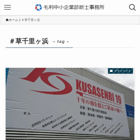
ホーム
＃草千里ヶ浜
＃草千里ヶ浜
– tag –
プライベート