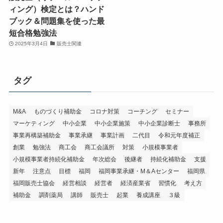
ィング）検定とは？ハンド
ブック＆問題集を使った最
短合格勉強法
2025年3月4日
販売士関連
タグ
M&A
ものづくり補助金
コロナ対策
コーチング
セミナー
マーケティング
中小企業
中小企業施策
中小企業診断士
事務所
事業再構築補助金
事業承継
事業計画
二代目
令和元年度補正
創業
勉強法
商工会
商工会議所
対策
小規模事業者
小規模事業者持続化補助金
年次総会
後継者
持続化補助金
支援
新年
注意点
目標
福岡
福岡事業承継・M＆Aセンター
福岡県
福岡販売士協会
経営相談
経営者
経済産業省
習慣化
考え方
補助金
調剤薬局
講師
販売士
起業
養成講座
３級