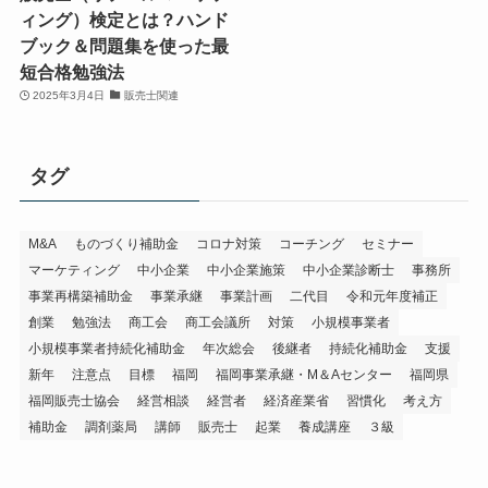
ィング）検定とは？ハンド
ブック＆問題集を使った最
短合格勉強法
2025年3月4日
販売士関連
タグ
M&A
ものづくり補助金
コロナ対策
コーチング
セミナー
マーケティング
中小企業
中小企業施策
中小企業診断士
事務所
事業再構築補助金
事業承継
事業計画
二代目
令和元年度補正
創業
勉強法
商工会
商工会議所
対策
小規模事業者
小規模事業者持続化補助金
年次総会
後継者
持続化補助金
支援
新年
注意点
目標
福岡
福岡事業承継・M＆Aセンター
福岡県
福岡販売士協会
経営相談
経営者
経済産業省
習慣化
考え方
補助金
調剤薬局
講師
販売士
起業
養成講座
３級