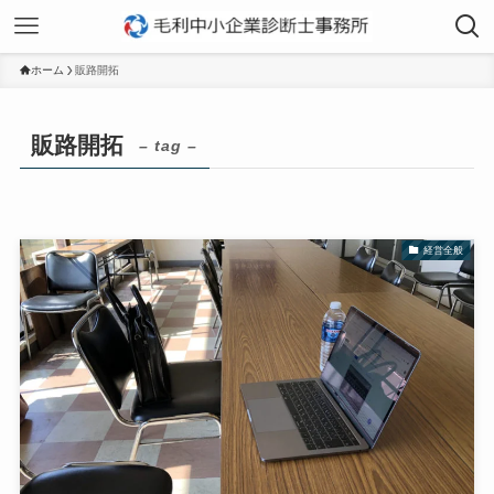
ホーム
販路開拓
販路開拓
– tag –
経営全般