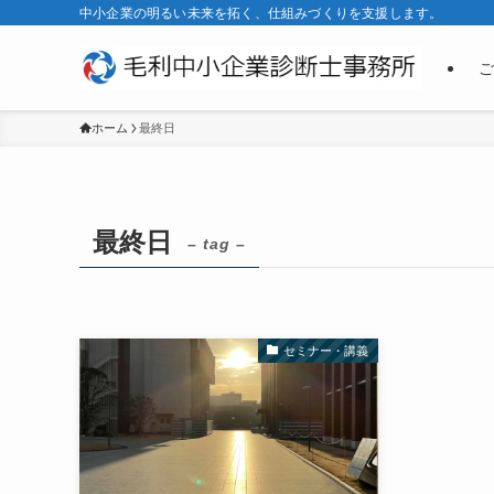
中小企業の明るい未来を拓く、仕組みづくりを支援します。
ご
ホーム
最終日
最終日
– tag –
セミナー・講義