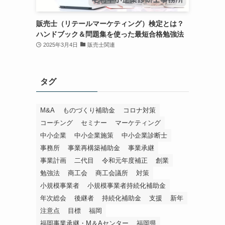
販売士（リテールマーケティング）検定とは？
ハンドブック＆問題集を使った最短合格勉強法
2025年3月4日
販売士関連
タグ
M&A
ものづくり補助金
コロナ対策
コーチング
セミナー
マーケティング
中小企業
中小企業施策
中小企業診断士
事務所
事業再構築補助金
事業承継
事業計画
二代目
令和元年度補正
創業
勉強法
商工会
商工会議所
対策
小規模事業者
小規模事業者持続化補助金
年次総会
後継者
持続化補助金
支援
新年
注意点
目標
福岡
福岡事業承継・M＆Aセンター
福岡県