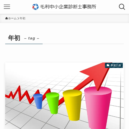
ホーム
年初
年初
– tag –
事業計画