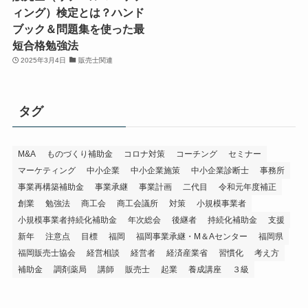
ィング）検定とは？ハンド
ブック＆問題集を使った最
短合格勉強法
2025年3月4日
販売士関連
タグ
M&A
ものづくり補助金
コロナ対策
コーチング
セミナー
マーケティング
中小企業
中小企業施策
中小企業診断士
事務所
事業再構築補助金
事業承継
事業計画
二代目
令和元年度補正
創業
勉強法
商工会
商工会議所
対策
小規模事業者
小規模事業者持続化補助金
年次総会
後継者
持続化補助金
支援
新年
注意点
目標
福岡
福岡事業承継・M＆Aセンター
福岡県
福岡販売士協会
経営相談
経営者
経済産業省
習慣化
考え方
補助金
調剤薬局
講師
販売士
起業
養成講座
３級