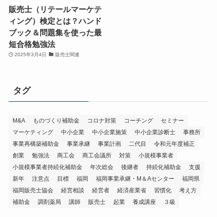
販売士（リテールマーケテ
ィング）検定とは？ハンド
ブック＆問題集を使った最
短合格勉強法
2025年3月4日
販売士関連
タグ
M&A
ものづくり補助金
コロナ対策
コーチング
セミナー
マーケティング
中小企業
中小企業施策
中小企業診断士
事務所
事業再構築補助金
事業承継
事業計画
二代目
令和元年度補正
創業
勉強法
商工会
商工会議所
対策
小規模事業者
小規模事業者持続化補助金
年次総会
後継者
持続化補助金
支援
新年
注意点
目標
福岡
福岡事業承継・M＆Aセンター
福岡県
福岡販売士協会
経営相談
経営者
経済産業省
習慣化
考え方
補助金
調剤薬局
講師
販売士
起業
養成講座
３級