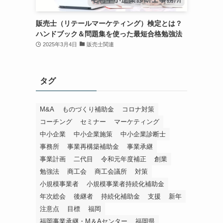
販売士（リテールマーケティング）検定とは？
ハンドブック＆問題集を使った最短合格勉強法
2025年3月4日
販売士関連
タグ
M&A
ものづくり補助金
コロナ対策
コーチング
セミナー
マーケティング
中小企業
中小企業施策
中小企業診断士
事務所
事業再構築補助金
事業承継
事業計画
二代目
令和元年度補正
創業
勉強法
商工会
商工会議所
対策
小規模事業者
小規模事業者持続化補助金
年次総会
後継者
持続化補助金
支援
新年
注意点
目標
福岡
福岡事業承継・M＆Aセンター
福岡県