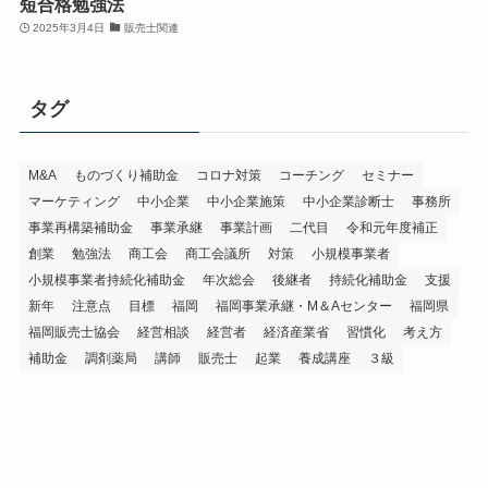
短合格勉強法
2025年3月4日
販売士関連
タグ
M&A
ものづくり補助金
コロナ対策
コーチング
セミナー
マーケティング
中小企業
中小企業施策
中小企業診断士
事務所
事業再構築補助金
事業承継
事業計画
二代目
令和元年度補正
創業
勉強法
商工会
商工会議所
対策
小規模事業者
小規模事業者持続化補助金
年次総会
後継者
持続化補助金
支援
新年
注意点
目標
福岡
福岡事業承継・M＆Aセンター
福岡県
福岡販売士協会
経営相談
経営者
経済産業省
習慣化
考え方
補助金
調剤薬局
講師
販売士
起業
養成講座
３級