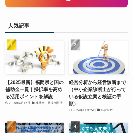
人気記事
【2025最新】福岡県と国の
経営分析から経営診断まで
補助金一覧｜採択率を高め
（中小企業診断士が行って
る活用ポイントを解説
いる仮説立案と検証の手
順）
2025年4月16日
補助金・助成金関係
2024年11月25日
経営全般