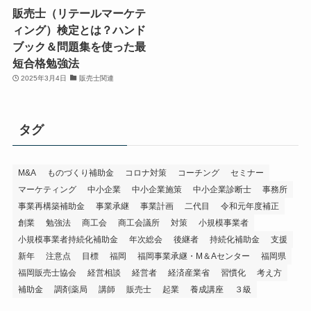
販売士（リテールマーケテ
ィング）検定とは？ハンド
ブック＆問題集を使った最
短合格勉強法
2025年3月4日
販売士関連
タグ
M&A
ものづくり補助金
コロナ対策
コーチング
セミナー
マーケティング
中小企業
中小企業施策
中小企業診断士
事務所
事業再構築補助金
事業承継
事業計画
二代目
令和元年度補正
創業
勉強法
商工会
商工会議所
対策
小規模事業者
小規模事業者持続化補助金
年次総会
後継者
持続化補助金
支援
新年
注意点
目標
福岡
福岡事業承継・M＆Aセンター
福岡県
福岡販売士協会
経営相談
経営者
経済産業省
習慣化
考え方
補助金
調剤薬局
講師
販売士
起業
養成講座
３級