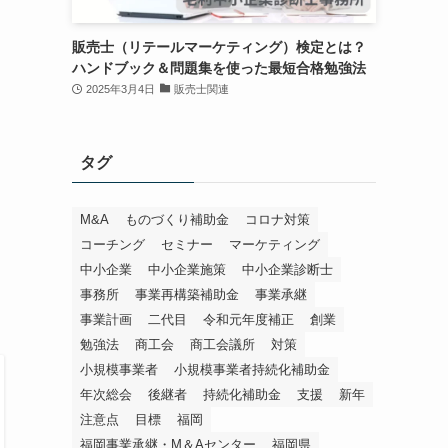
販売士（リテールマーケティング）検定とは？
ハンドブック＆問題集を使った最短合格勉強法
2025年3月4日
販売士関連
タグ
M&A
ものづくり補助金
コロナ対策
コーチング
セミナー
マーケティング
中小企業
中小企業施策
中小企業診断士
事務所
事業再構築補助金
事業承継
事業計画
二代目
令和元年度補正
創業
勉強法
商工会
商工会議所
対策
小規模事業者
小規模事業者持続化補助金
年次総会
後継者
持続化補助金
支援
新年
注意点
目標
福岡
福岡事業承継・M＆Aセンター
福岡県