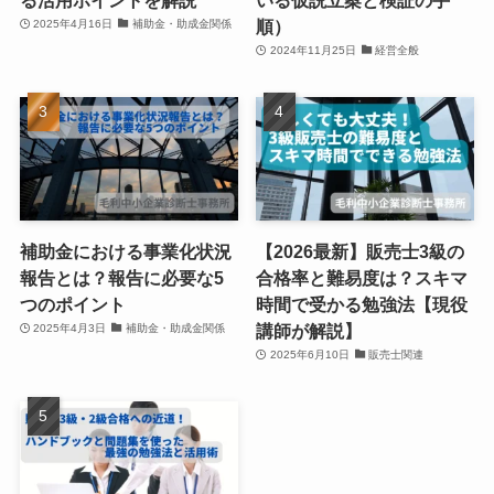
順）
2025年4月16日
補助金・助成金関係
2024年11月25日
経営全般
補助金における事業化状況
【2026最新】販売士3級の
報告とは？報告に必要な5
合格率と難易度は？スキマ
つのポイント
時間で受かる勉強法【現役
講師が解説】
2025年4月3日
補助金・助成金関係
2025年6月10日
販売士関連