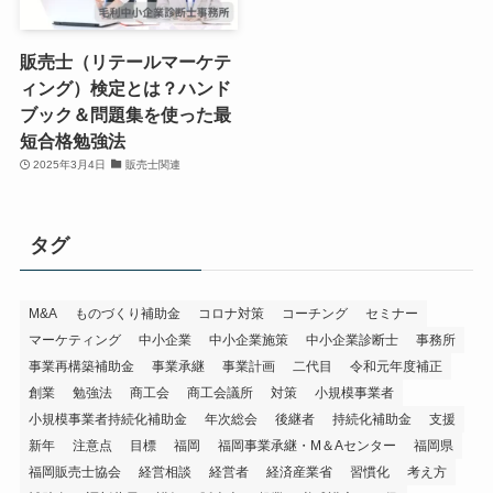
販売士（リテールマーケテ
ィング）検定とは？ハンド
ブック＆問題集を使った最
短合格勉強法
2025年3月4日
販売士関連
タグ
M&A
ものづくり補助金
コロナ対策
コーチング
セミナー
マーケティング
中小企業
中小企業施策
中小企業診断士
事務所
事業再構築補助金
事業承継
事業計画
二代目
令和元年度補正
創業
勉強法
商工会
商工会議所
対策
小規模事業者
小規模事業者持続化補助金
年次総会
後継者
持続化補助金
支援
新年
注意点
目標
福岡
福岡事業承継・M＆Aセンター
福岡県
福岡販売士協会
経営相談
経営者
経済産業省
習慣化
考え方