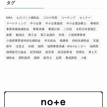
タグ
M&A
ものづくり補助金
コロナ対策
コーチング
セミナー
マーケティング
中小企業
中小企業施策
中小企業診断士
事務所
事業再構築補助金
事業承継
事業計画
二代目
令和元年度補正
創業
勉強法
商工会
商工会議所
対策
小規模事業者
小規模事業者持続化補助金
年次総会
後継者
持続化補助金
支援
新年
注意点
目標
福岡
福岡事業承継・M＆Aセンター
福岡県
福岡販売士協会
経営相談
経営者
経済産業省
習慣化
考え方
補助金
調剤薬局
講師
販売士
起業
養成講座
３級