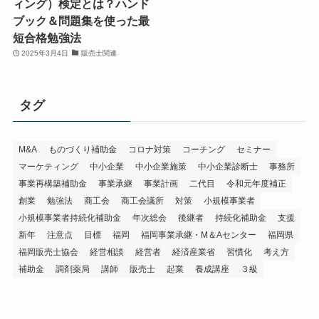
ィング）検定とは？ハンド
ブック＆問題集を使った最
短合格勉強法
2025年3月4日
販売士関連
タグ
M&A
ものづくり補助金
コロナ対策
コーチング
セミナー
マーケティング
中小企業
中小企業施策
中小企業診断士
事務所
事業再構築補助金
事業承継
事業計画
二代目
令和元年度補正
創業
勉強法
商工会
商工会議所
対策
小規模事業者
小規模事業者持続化補助金
年次総会
後継者
持続化補助金
支援
新年
注意点
目標
福岡
福岡事業承継・M＆Aセンター
福岡県
福岡販売士協会
経営相談
経営者
経済産業省
習慣化
考え方
補助金
調剤薬局
講師
販売士
起業
養成講座
３級