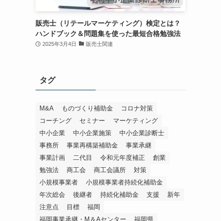
販売士（リテールマーケティング）検定とは？
ハンドブック＆問題集を使った最短合格勉強法
2025年3月4日
販売士関連
タグ
M&A
ものづくり補助金
コロナ対策
コーチング
セミナー
マーケティング
中小企業
中小企業施策
中小企業診断士
事務所
事業再構築補助金
事業承継
事業計画
二代目
令和元年度補正
創業
勉強法
商工会
商工会議所
対策
小規模事業者
小規模事業者持続化補助金
年次総会
後継者
持続化補助金
支援
新年
注意点
目標
福岡
福岡事業承継・M＆Aセンター
福岡県