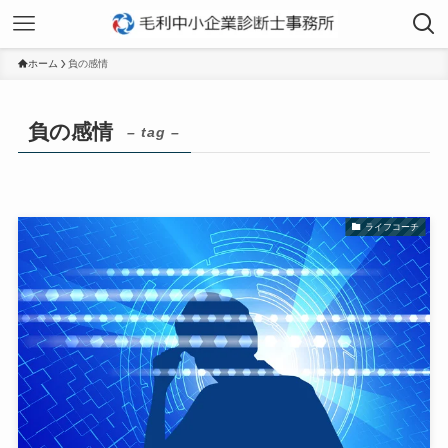
ホーム
負の感情
負の感情
– tag –
ライフコーチ