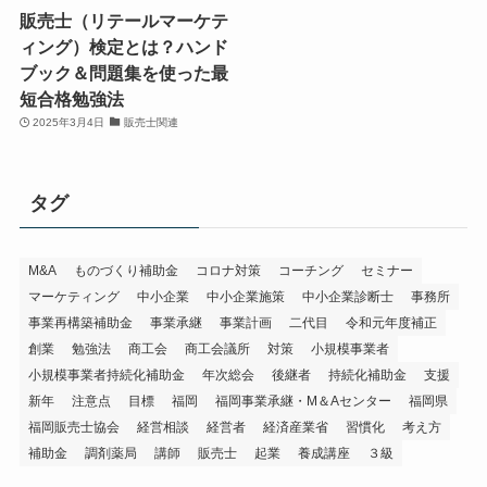
販売士（リテールマーケテ
ィング）検定とは？ハンド
ブック＆問題集を使った最
短合格勉強法
2025年3月4日
販売士関連
タグ
M&A
ものづくり補助金
コロナ対策
コーチング
セミナー
マーケティング
中小企業
中小企業施策
中小企業診断士
事務所
事業再構築補助金
事業承継
事業計画
二代目
令和元年度補正
創業
勉強法
商工会
商工会議所
対策
小規模事業者
小規模事業者持続化補助金
年次総会
後継者
持続化補助金
支援
新年
注意点
目標
福岡
福岡事業承継・M＆Aセンター
福岡県
福岡販売士協会
経営相談
経営者
経済産業省
習慣化
考え方
補助金
調剤薬局
講師
販売士
起業
養成講座
３級