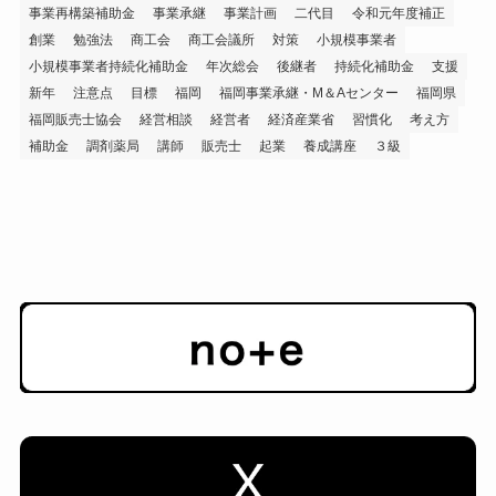
事業再構築補助金
事業承継
事業計画
二代目
令和元年度補正
創業
勉強法
商工会
商工会議所
対策
小規模事業者
小規模事業者持続化補助金
年次総会
後継者
持続化補助金
支援
新年
注意点
目標
福岡
福岡事業承継・M＆Aセンター
福岡県
福岡販売士協会
経営相談
経営者
経済産業省
習慣化
考え方
補助金
調剤薬局
講師
販売士
起業
養成講座
３級