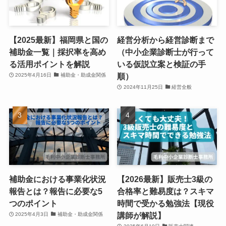
【2025最新】福岡県と国の
経営分析から経営診断まで
補助金一覧｜採択率を高め
（中小企業診断士が行って
る活用ポイントを解説
いる仮説立案と検証の手
順）
2025年4月16日
補助金・助成金関係
2024年11月25日
経営全般
補助金における事業化状況
【2026最新】販売士3級の
報告とは？報告に必要な5
合格率と難易度は？スキマ
つのポイント
時間で受かる勉強法【現役
講師が解説】
2025年4月3日
補助金・助成金関係